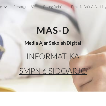
le
Perangkat Ajar
Ruang Belajar
Praktik Baik & Aksi N
ip to main content
Skip to navigat
MAS-D
Media Ajar Sekolah Digital
INFORMATIKA
SMPN 6 SIDOARJO