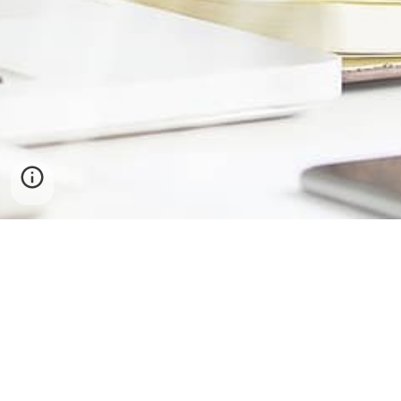
Powered by studio-6 Agus Yuniar 190020097
Administrator Curriculum | Student Organizers | Schooll Administrator |
Facility & infrastructure regulator | Public Relations | Developer