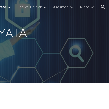
yata
Jadwal Belajar
Asesmen
More
ion
NYATA